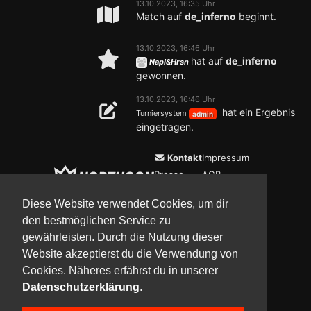
13.10.2023, 16:35 Uhr
Match auf
de_inferno
beginnt.
13.10.2023, 16:46 Uhr
hat auf
de_inferno
Napl&Hrsn
gewonnen.
13.10.2023, 16:46 Uhr
hat ein Ergebnis
Turniersystem
admin
eingetragen.
Kontakt
Impressum
Presse
AGB
Verein
Datenschutz
Diese Website verwendet Cookies, um dir
den bestmöglichen Service zu
gewährleisten. Durch die Nutzung dieser
Updates
Community
Media
Website akzeptierst du die Verwendung von
Cookies. Näheres erfährst du in unserer
Datenschutzerklärung
.