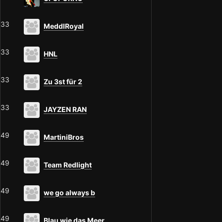
33
MeddlRoyal
33
HNL
33
Zu 3st für 2
33
JAYZEN RAN
49
MartiniBros
49
Team Redlight
49
we go always b
49
Blau wie das Meer