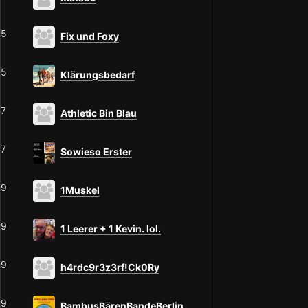
5
Fix und Foxy
5
Klärungsbedarf
7
Athletic Bin Blau
7
Sowieso Erster
9
1Muskel
9
1 Leerer + 1 Kevin. lol.
9
h4rdc9r3z3rf!Ck0Ry
9
BambusBärenBandeBerlin