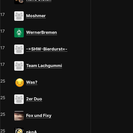
17
Moshmer
17
WernerBremen
17
-=SHW-Bierdurst=-
17
Team Lachgummi
25
Was?
25
2er Duo
25
Fox und Fixy
25
nkgA