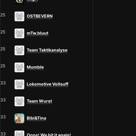
25
OSTBEVERN
25
mTw.bluut
25
Team Taktikanalyse
25
Mumble
33
Lokomotive Vollsuff
33
Team Wurst
33
Bibi&Tina
33
Oops! We hit it again!