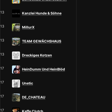
13
Kanzlei Hunde & Söhne
13
MillurX
13
TEAM GEWÄCHSHAUS
13
Dreckiges Kotzen
17
HeinDumm Und HeinBlöd
17
Unetic
17
DE_CHATEAU
17
Kaffe Clutch