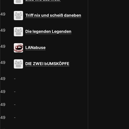
49
Triff nix und scheiß daneben
49
Die legenden Legenden
49
LANabuse
49
DIE ZWEI bUMSKÖPFE
49
-
49
-
49
-
49
-