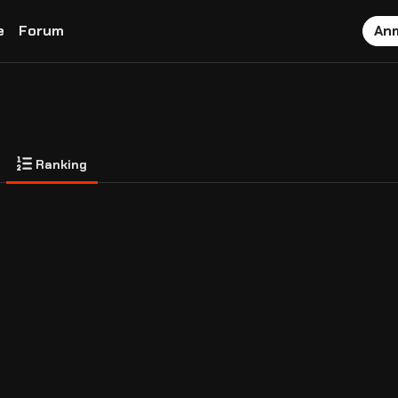
e
Forum
An
Ranking