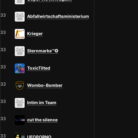
33
Abfallwirtschaftsministerium
33
Krieger
33
Sternmarke™✪
33
ToxicTilted
33
Wombo-Bomber
33
Intim im Team
33
cut the silence
33
UFOPORNO