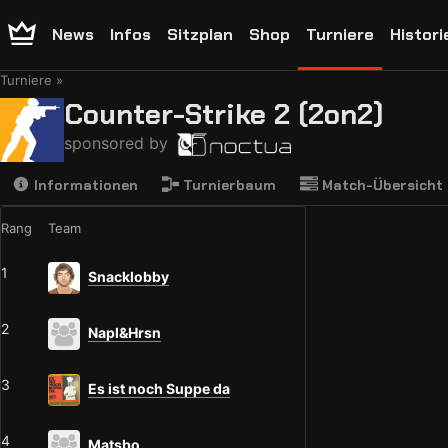
News
Infos
Sitzplan
Shop
Turniere
Histori
Turniere
Counter-Strike 2 (2on2)
sponsored by
Informationen
Turnierbaum
Match-Übersicht
Rang
Team
1
Snacklobby
2
Napl&Hrsn
3
Es ist noch Suppe da
4
Matsbo