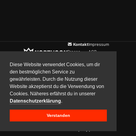
Kontakt
Impressum
Presse
AGB
Verein
Datenschutz
Diese Website verwendet Cookies, um dir
den bestmöglichen Service zu
gewährleisten. Durch die Nutzung dieser
Updates
Community
Media
Website akzeptierst du die Verwendung von
Cookies. Näheres erfährst du in unserer
Datenschutzerklärung
.
Verstanden
Copyright © 2017–2026 Team NorthCon
Built with
BYCEPS – a LAN party platform