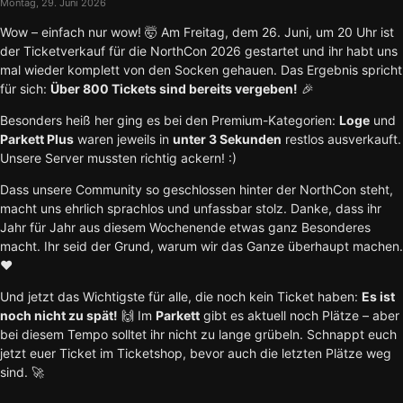
Montag, 29. Juni 2026
Wow – einfach nur wow! 🤯 Am Freitag, dem 26. Juni, um 20 Uhr ist
der Ticketverkauf für die NorthCon 2026 gestartet und ihr habt uns
mal wieder komplett von den Socken gehauen. Das Ergebnis spricht
für sich:
Über 800 Tickets sind bereits vergeben!
🎉
Besonders heiß her ging es bei den Premium-Kategorien:
Loge
und
Parkett Plus
waren jeweils in
unter 3 Sekunden
restlos ausverkauft.
Unsere Server mussten richtig ackern! :)
Dass unsere Community so geschlossen hinter der NorthCon steht,
macht uns ehrlich sprachlos und unfassbar stolz. Danke, dass ihr
Jahr für Jahr aus diesem Wochenende etwas ganz Besonderes
macht. Ihr seid der Grund, warum wir das Ganze überhaupt machen.
❤️
Und jetzt das Wichtigste für alle, die noch kein Ticket haben:
Es ist
noch nicht zu spät!
🙌 Im
Parkett
gibt es aktuell noch Plätze – aber
bei diesem Tempo solltet ihr nicht zu lange grübeln. Schnappt euch
jetzt euer Ticket im Ticketshop, bevor auch die letzten Plätze weg
sind. 🚀