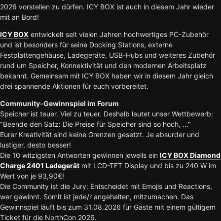
2026 vorstellen zu dürfen. ICY BOX ist auch in diesem Jahr wieder
mit an Bord!
ICY BOX
entwickelt seit vielen Jahren hochwertiges PC-Zubehör
und ist besonders für seine Docking Stations, externe
Festplattengehäuse, Ladegeräte, USB-Hubs und weiteres Zubehör
rund um Speicher, Konnektivität und den modernen Arbeitsplatz
bekannt. Gemeinsam mit ICY BOX haben wir in diesem Jahr gleich
drei spannende Aktionen für euch vorbereitet.
Community-Gewinnspiel im Forum
Speicher ist teuer. Viel zu teuer. Deshalb lautet unser Wettbewerb:
"Beende den Satz: Die Preise für Speicher sind so hoch, ..."
Eurer Kreativität sind keine Grenzen gesetzt. Je absurder und
lustiger, desto besser!
Die 10 witzigsten Antworten gewinnen jeweils ein
ICY BOX Diamond
Charge 2401 Ladegerät
mit LCD-TFT Display und bis zu 240 W im
Wert von je 93,90€!
Die Community ist die Jury: Entscheidet mit Emojis und Reactions,
wer gewinnt. Somit ist jede/r angehalten, mitzumachen. Das
Gewinnspiel läuft bis zum 31.08.2026 für Gäste mit einem gültigem
Ticket für die NorthCon 2026.