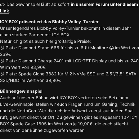
👉 Das Gewinnspiel läuft ab sofort
in unserem Forum unter diesem
Link
.
ICY BOX präsentiert das Blobby Volley-Turnier
Unser legendäres Blobby Volley-Turnier bekommt in diesem Jahr
einen starken Partner mit ICY BOX.
Natürlich gibt es auch hier großartige Preise:
🥇 Platz: Diamond Stand 666 für bis zu 6 (!) Monitore 😱 im Wert von
269€
🥈 Platz: Diamond Charge 2401 mit LCD-TFT Display und bis zu 240
W im Wert von 93,90€
🥉 Platz: Spade Clone 3882 für M.2 NVMe SSD und 2,5"/3,5" SATA
SSD/HDD im Wert von 39,90€
Bühnengewinnspiel
Auch auf unserer Bühne wird ICY BOX vertreten sein: Bei einem
Live-Gewinnspiel stellen wir euch Fragen rund um Gaming, Technik
und die NorthCon. Wer die richtige Antwort zuerst laut in den Saal
ruft, gewinnt direkt vor Ort. Zu gewinnen gibt es insgesamt 10× ICY
BOX Spade Case 1805 im Wert von je 19,90€, die euch stilecht
direkt von der Bühne zugeworfen werden.