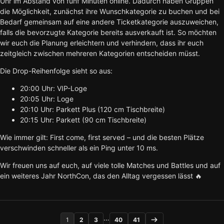
Uhr im Abstand von fünf Minuten online. Dadurch haben Gruppen
die Möglichkeit, zunächst ihre Wunschkategorie zu buchen und bei
Bedarf gemeinsam auf eine andere Ticketkategorie auszuweichen,
falls die bevorzugte Kategorie bereits ausverkauft ist. So möchten
wir euch die Planung erleichtern und verhindern, dass ihr euch
zeitgleich zwischen mehreren Kategorien entscheiden müsst.
Die Drop-Reihenfolge sieht so aus:
20:00 Uhr: VIP-Loge
20:05 Uhr: Loge
20:10 Uhr: Parkett Plus (120 cm Tischbreite)
20:15 Uhr: Parkett (90 cm Tischbreite)
Wie immer gilt: First come, first served – und die besten Plätze
verschwinden schneller als ein Ping unter 10 ms.
Wir freuen uns auf euch, auf viele tolle Matches und Battles und auf
ein weiteres Jahr NorthCon, das den Alltag vergessen lässt 🔥
…
1
2
3
40
41