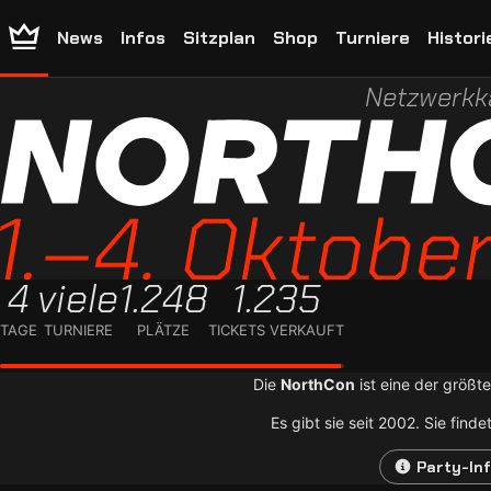
News
Infos
Sitzplan
Shop
Turniere
Histori
Netzwerkk
4
viele
1.248
1.235
TAGE
TURNIERE
PLÄTZE
TICKETS VERKAUFT
Die
NorthCon
ist eine der größt
Es gibt sie seit 2002. Sie fin
Party-In