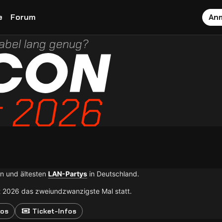
e
Forum
An
abel lang genug?
en und ältesten
LAN-Partys
in Deutschland.
det 2026 das zweiundzwanzigste Mal statt.
fos
Ticket-Infos