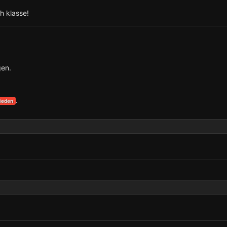
h klasse!
gen.
.
ieden