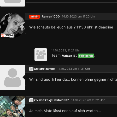
Renren1000
14.10.2023 um 11:20 Uhr
admin
Wie schauts bei euch aus ? 11:30 uhr ist deadline
14.10.2023, 11:21 Uhr
Team
ist
.
Matsbo
spielbereit
Matsbo
zambo
14.10.2023 um 11:21 Uhr
Wir sind auc´h hier da... können ohne gegner nich
Fix und Foxy
Hektor1337
14.10.2023 um 11:22 Uhr
Ja mein Mate lässt noch auf sich warten...