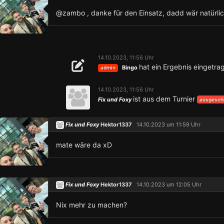
@zambo , danke für den Einsatz, dadd wär natürlic
14.10.2023, 11:56 Uhr
hat ein Ergebnis eingetra
Bingo
admin
14.10.2023, 11:56 Uhr
ist aus dem Turnier
Fix und Foxy
ausgesch
Fix und Foxy
Hektor1337
14.10.2023 um 11:59 Uhr
mate wäre da xD
Fix und Foxy
Hektor1337
14.10.2023 um 12:05 Uhr
Nix mehr zu machen?