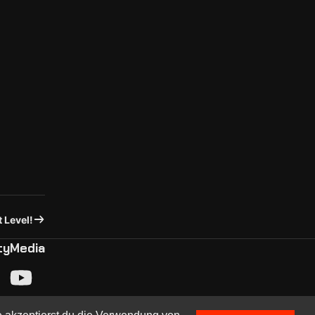
 Level!
ty
Media