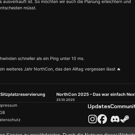
s ausverkauft ist. So möchten wir euch die Planung erleichtern und
entscheiden müsst.
chwinden schneller als ein Ping unter 10 ms.
 ein weiteres Jahr NorthCon, das den Alltag vergessen lässt 🔥
Sitzplatzreservierung
NorthCon 2025 – Das war einfach Next
25.10.2025
mpressum
Updates
Communi
GB
atenschutz