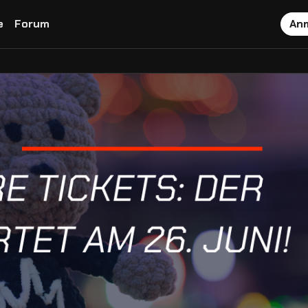
e
Forum
An