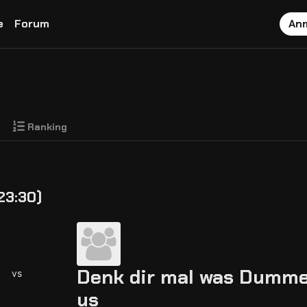
e
Forum
An
Ranking
23:30)
Denk dir mal was Dumme
vs
us