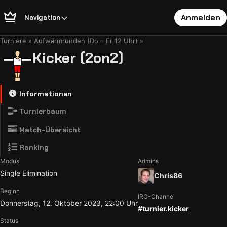
Anmelden
Navigation
Turniere
Aufwärmrunden (Do – Fr 12 Uhr)
Kicker (2on2)
Informationen
Turnierbaum
Match-Übersicht
Ranking
Modus
Admins
Single Elimination
Chris86
Beginn
IRC-Channel
Donnerstag, 12. Oktober 2023, 22:00 Uhr
#turnier.kicker
Status