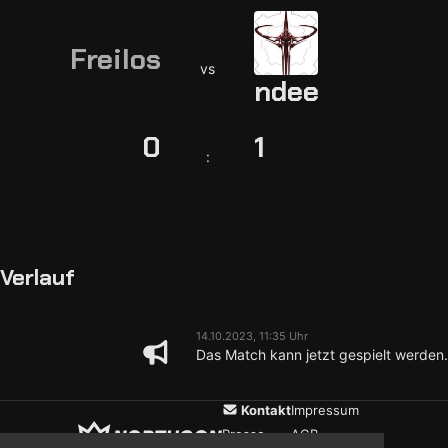
Freilos
vs
ndee
0
1
:
Verlauf
14.10.2023, 11:35 Uhr
Das Match kann jetzt gespielt werden.
Kontakt
Impressum
Presse
AGB