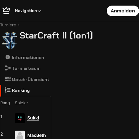
Anmelden
Navigation
Turniere
StarCraft II (1on1)
Informationen
Turnierbaum
Match-Übersicht
Ranking
Rang
Spieler
1
Sukki
2
MacBeth