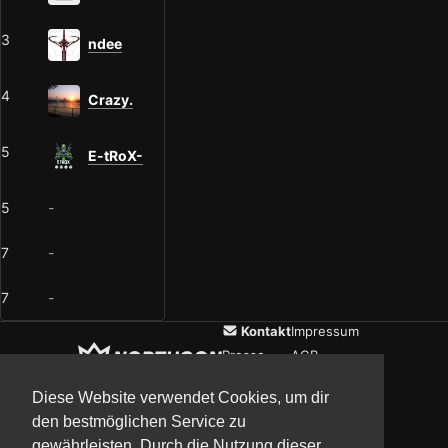
3
ndee
4
Crazy.
5
E-tRoX-
5
-
7
-
7
-
Kontakt
Impressum
Presse
AGB
Verein
Datenschutz
Diese Website verwendet Cookies, um dir
den bestmöglichen Service zu
gewährleisten. Durch die Nutzung dieser