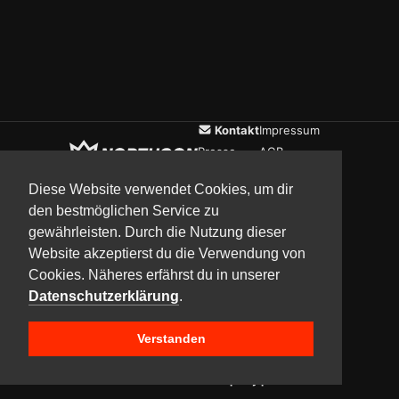
Kontakt
Impressum
Presse
AGB
Verein
Datenschutz
Diese Website verwendet Cookies, um dir
den bestmöglichen Service zu
gewährleisten. Durch die Nutzung dieser
Updates
Community
Media
Website akzeptierst du die Verwendung von
Cookies. Näheres erfährst du in unserer
Datenschutzerklärung
.
Verstanden
Copyright © 2017–2026 Team NorthCon
Built with
BYCEPS – a LAN party platform