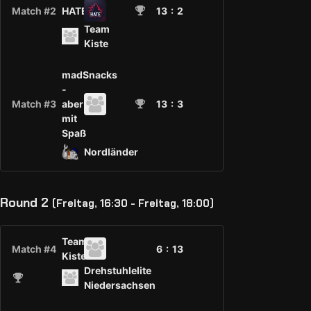
Match #2
HATE
13
: 2
Team
Kiste
madSnacks
-
Match #3
aber
13
: 3
mit
Spaß
Nordländer
Round 2
(Freitag, 16:30 - Freitag, 18:00)
Team
Match #4
6 :
13
Kiste
Drehstuhlelite
Niedersachsen