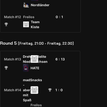
Nordländer
Match #12
Freilos
0 :
1
Team
Kiste
Round 5
(Freitag, 21:00 - Freitag, 22:30)
Drehstuhlelite
Match #13
6 :
13
Niedersachsen
HATE
madSnacks
-
Match #14
aber
1
: 0
mit
Spaß
Freilos