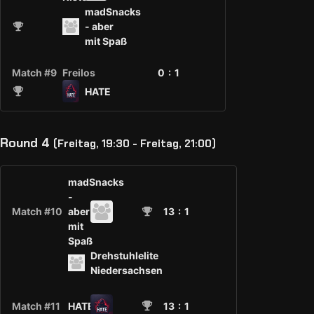
madSnacks
- aber
mit Spaß
Match #9
Freilos
0 :
1
HATE
Round 4
(Freitag, 19:30 - Freitag, 21:00)
madSnacks
-
Match #10
aber
13
: 1
mit
Spaß
Drehstuhlelite
Niedersachsen
Match #11
HATE
13
: 1