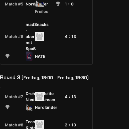
Match #5
Nordländer
1
: 0
Freilos
madSnacks
-
Match #6
aber
4 :
13
mit
Spaß
HATE
Round 3
(Freitag, 18:00 - Freitag, 19:30)
Drehstuhlelite
Match #7
4 :
13
Niedersachsen
Nordländer
Team
Match #8
2 :
13
Kiste