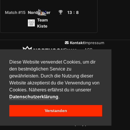
Match #15
Nordländer
13
: 8
Team
Kiste
Kontakt
Impressum
Presse
AGB
Verein
Datenschutz
Diese Website verwendet Cookies, um dir
den bestmöglichen Service zu
gewährleisten. Durch die Nutzung dieser
Updates
Community
Media
Website akzeptierst du die Verwendung von
Cookies. Näheres erfährst du in unserer
Datenschutzerklärung
.
Verstanden
Copyright © 2017–2026 Team NorthCon
Built with
BYCEPS – a LAN party platform