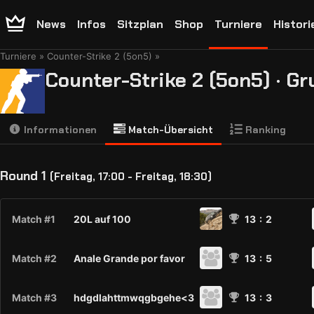
News
Infos
Sitzplan
Shop
Turniere
Histori
Turniere
Counter-Strike 2 (5on5)
Counter-Strike 2 (5on5) · G
Informationen
Match-Übersicht
Ranking
Round 1
(Freitag, 17:00 - Freitag, 18:30)
Match #1
20L auf 100
13
: 2
Match #2
Anale Grande por favor
13
: 5
Match #3
hdgdlahttmwqgbgehe<3
13
: 3