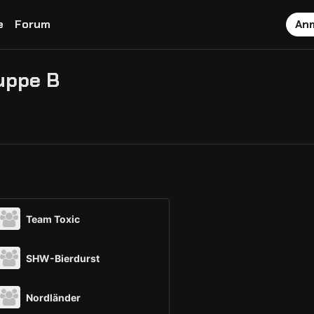
e
Forum
An
ruppe B
Team Toxic
SHW-Bierdurst
Nordländer