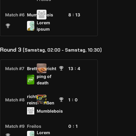
Match #6
Mumblebois
8 :
13
Lorem
ipsum
Round 3
(Samstag, 02:00 - Samstag, 10:30)
Match #7
Bretterbericht
13
: 4
ping of
death
richtig
Match #8
1
: 0
reinscheißen
Mumblebois
Match #9
Freilos
0 :
1
Lorem