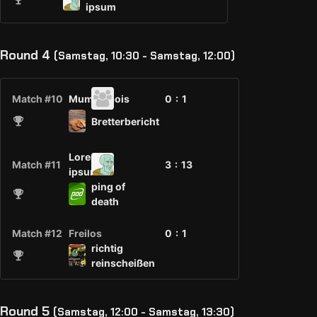
ipsum
Round 4
(Samstag, 10:30 - Samstag, 12:00)
Match #10
Mumblebois
0 :
1
Bretterbericht
Lorem
Match #11
3 :
13
ipsum
ping of
death
Match #12
Freilos
0 :
1
richtig
reinscheißen
Round 5
(Samstag, 12:00 - Samstag, 13:30)