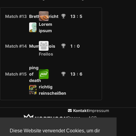
Match #13
Bretterbericht
13
: 5
Lorem
ipsum
Match #14
Mumblebois
1
: 0
Freilos
ping
Match #15
of
13
: 6
death
richtig
reinscheißen
Kontakt
Impressum
Presse
AGB
Verein
Datenschutz
Diese Website verwendet Cookies, um dir