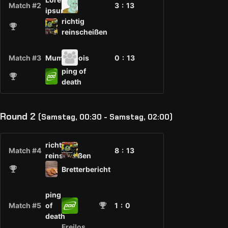
Match #2
3 :
13
ipsum
richtig
reinscheißen
Match #3
Mumblebois
0 :
13
ping of
death
Round 2
(Samstag, 00:30 - Samstag, 02:00)
richtig
Match #4
8 :
13
reinscheißen
Bretterbericht
ping
Match #5
of
1
: 0
death
Freilos