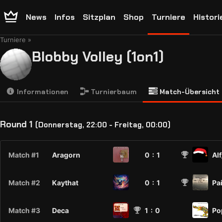
News
Infos
Sitzplan
Shop
Turniere
Histori
Turniere
Blobby Volley (1on1)
Informationen
Turnierbaum
Match-Übersicht
Round 1
(Donnerstag, 22:00 - Freitag, 00:00)
Match #1
Aragorn
0 :
1
Al
Match #2
Kaythat
0 :
1
Pa
Match #3
Deca
1
: 0
Po