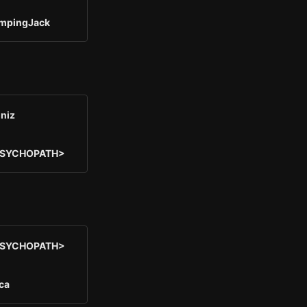
mpingJack
iniz
SYCHOPATH>
SYCHOPATH>
ca