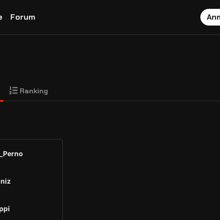
e
Forum
An
Ranking
f_Perno
iniz
ppi