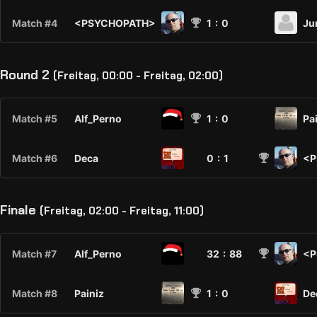
Match #4
<PSYCHOPATH>
1
: 0
Ju
Round 2
(Freitag, 00:00 - Freitag, 02:00)
Match #5
Alf_Perno
1
: 0
Pa
Match #6
Deca
0 :
1
<P
Finale
(Freitag, 02:00 - Freitag, 11:00)
Match #7
Alf_Perno
32 :
88
<P
Match #8
Painiz
1
: 0
De