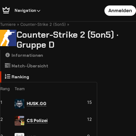
Anmelden
Navigation
Turniere
Counter-Strike 2 (5on5)
Counter-Strike 2 (5on5) ·
Gruppe D
Informationen
Match-Übersicht
Ranking
Rang
Team
1
15
HUSK.GG
2
12
CS Polizei