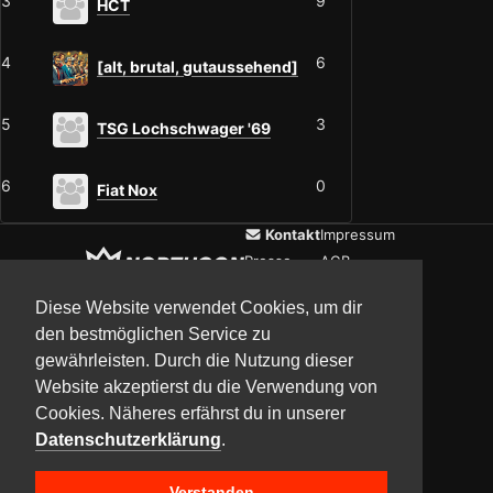
3
9
HCT
4
6
[alt, brutal, gutaussehend]
5
3
TSG Lochschwager '69
6
0
Fiat Nox
Kontakt
Impressum
Presse
AGB
Verein
Datenschutz
Diese Website verwendet Cookies, um dir
den bestmöglichen Service zu
gewährleisten. Durch die Nutzung dieser
Updates
Community
Media
Website akzeptierst du die Verwendung von
Cookies. Näheres erfährst du in unserer
Datenschutzerklärung
.
Verstanden