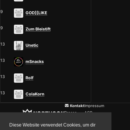
9
GOD][LIKE
9
Zum Bleistift
13
Unetic
13
mSnacks
13
Rolf
13
ColaKorn
Kontakt
Impressum
Presse
AGB
Verein
Datenschutz
Diese Website verwendet Cookies, um dir