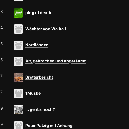
3
ping of death
4
Wächter von Walhall
5
Nordländer
5
Alt, gebrochen und abgeräumt
7
Bretterbericht
7
1Muskel
9
... geht's noch?
9
Peter Patzig mit Anhang