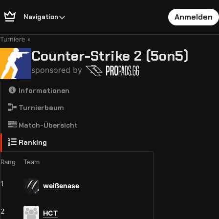
Anmelden
Navigation
Turniere
Counter-Strike 2 (5on5)
sponsored by
Informationen
Turnierbaum
Match-Übersicht
Ranking
Rang
Team
1
weißenase
2
HCT