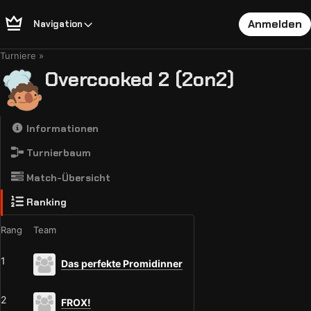
Anmelden
Navigation
Turniere
Overcooked 2 (2on2)
Informationen
Turnierbaum
Match-Übersicht
Ranking
Rang
Team
1
Das perfekte Promidinner
2
FROX!