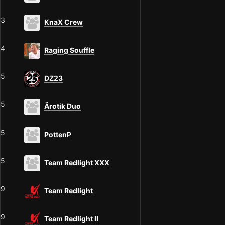
3
KnaX Crew
4
Raging Souffle
5
DZ23
5
Ärotik Duo
5
PottenP
5
Team Redlight XXX
9
Team Redlight
9
Team Redlight II