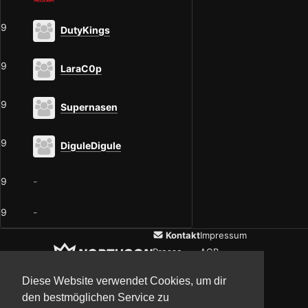
9
DutyKings
9
LaraC0p
9
Supernasen
9
DiguleDigule
9
-
9
-
Kontakt
Impressum
Presse
AGB
Verein
Datenschutz
Diese Website verwendet Cookies, um dir
den bestmöglichen Service zu