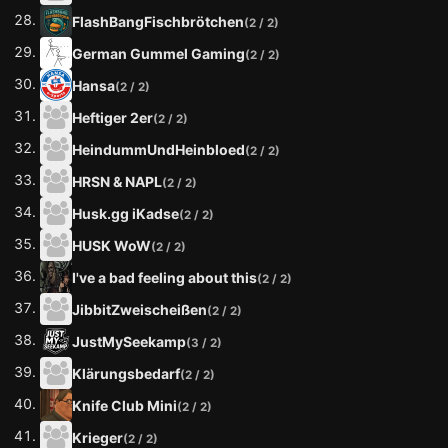
FlashBangFischbrötchen
(2 / 2)
German Gummel Gaming
(2 / 2)
Hansa
(2 / 2)
Heftiger 2er
(2 / 2)
HeindummUndHeinbloed
(2 / 2)
HRSN & NAPL
(2 / 2)
Husk.gg iKadse
(2 / 2)
HUSK WoW
(2 / 2)
I've a bad feeling about this
(2 / 2)
JibbitZweischeißen
(2 / 2)
JustMySeekamp
(3 / 2)
Klärungsbedarf
(2 / 2)
Knife Club Mini
(2 / 2)
Krieger
(2 / 2)