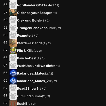
Nordländer GOATs 🐐
(2 / 2)
Older as your Setup
(2 / 2)
Olek und Bolek
(3 / 2)
OrangenSchokobaum
(2 / 2)
Peanuts
(2 / 2)
Pferdi & Friends
(2 / 2)
Pils & Kills
(2 / 2)
PsychoDest
(2 / 2)
PushUps until we die!
(2 / 2)
Radarlose_Mates
(2 / 2)
Radarlose_Mates_2
(2 / 2)
Road2Silver1
(2 / 2)
rum und bumm
(2 / 2)
RushB
(2 / 2)