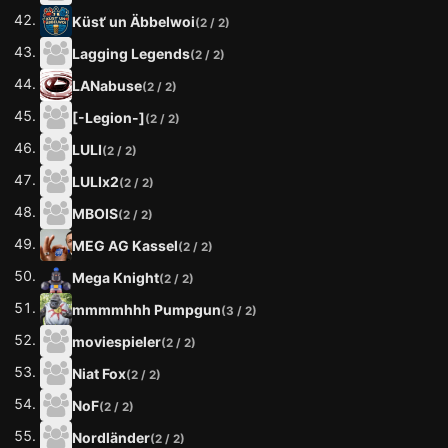
Küst‘ un Äbbelwoi
(2 / 2)
Lagging Legends
(2 / 2)
LANabuse
(2 / 2)
[-Legion-]
(2 / 2)
LULI
(2 / 2)
LULIx2
(2 / 2)
MBOIS
(2 / 2)
MEG AG Kassel
(2 / 2)
Mega Knight
(2 / 2)
mmmmhhh Pumpgun
(3 / 2)
moviespieler
(2 / 2)
Niat Fox
(2 / 2)
NoF
(2 / 2)
Nordländer
(2 / 2)