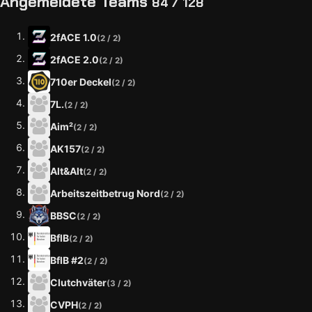
Angemeldete Teams
84 / 128
2fACE 1.0
(2 / 2)
2fACE 2.0
(2 / 2)
710er Deckel
(2 / 2)
7L.
(2 / 2)
Aim²
(2 / 2)
AK157
(2 / 2)
Alt&Alt
(2 / 2)
Arbeitszeitbetrug Nord
(2 / 2)
BBSC
(2 / 2)
BflB
(2 / 2)
BflB #2
(2 / 2)
Clutchväter
(3 / 2)
CVPH
(2 / 2)