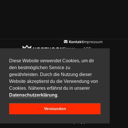
Kontakt
Impressum
Presse
AGB
Verein
Datenschutz
Diese Website verwendet Cookies, um dir
den bestmöglichen Service zu
gewährleisten. Durch die Nutzung dieser
Updates
Community
Media
Website akzeptierst du die Verwendung von
Cookies. Näheres erfährst du in unserer
Datenschutzerklärung
.
Verstanden
Copyright © 2017–2026 Team NorthCon
Built with
BYCEPS – a LAN party platform