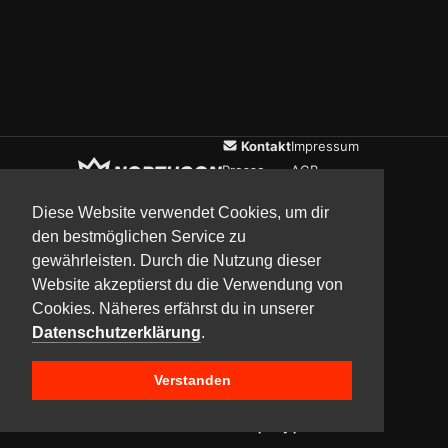
Kontakt
Impressum
Presse
AGB
Verein
Datenschutz
Diese Website verwendet Cookies, um dir
den bestmöglichen Service zu
gewährleisten. Durch die Nutzung dieser
Updates
Community
Media
Website akzeptierst du die Verwendung von
Cookies. Näheres erfährst du in unserer
Datenschutzerklärung
.
Verstanden
Copyright © 2017–2026 Team NorthCon
Built with
BYCEPS – a LAN party platform