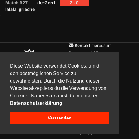
Match #27
derGerd
2 : 0
lalala_grieche
Kontakt
Impressum
Presse
AGB
Verein
Datenschutz
Diese Website verwendet Cookies, um dir
den bestmöglichen Service zu
gewährleisten. Durch die Nutzung dieser
Updates
Community
Media
Website akzeptierst du die Verwendung von
Cookies. Näheres erfährst du in unserer
Datenschutzerklärung
.
Verstanden
Copyright © 2017–2026 Team NorthCon
Built with
BYCEPS – a LAN party platform