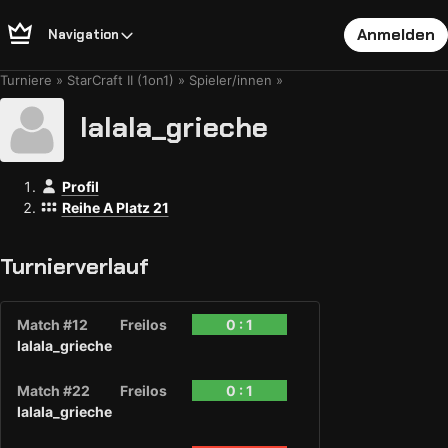
Anmelden
Navigation
Turniere
StarCraft II (1on1)
Spieler/innen
lalala_grieche
Profil
Reihe A Platz 21
Turnierverlauf
Match #12
Freilos
0 : 1
lalala_grieche
Match #22
Freilos
0 : 1
lalala_grieche