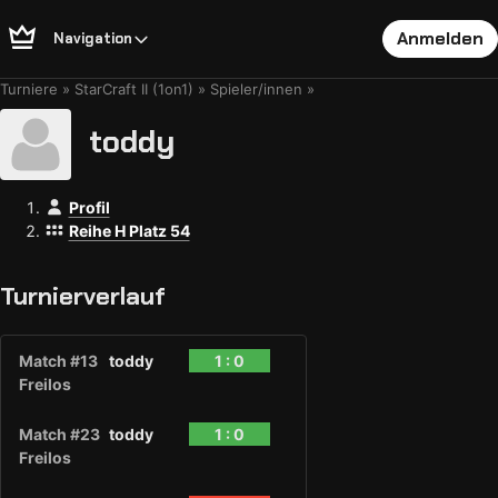
Anmelden
Navigation
Turniere
StarCraft II (1on1)
Spieler/innen
toddy
Profil
Reihe H Platz 54
Turnierverlauf
Match #13
toddy
1 : 0
Freilos
Match #23
toddy
1 : 0
Freilos