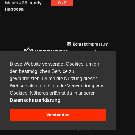
Match #28
toddy
0 : 2
Happosai
Kontakt
Impressum
Presse
AGB
Verein
Datenschutz
Diese Website verwendet Cookies, um dir
den bestmöglichen Service zu
gewährleisten. Durch die Nutzung dieser
Updates
Community
Media
Website akzeptierst du die Verwendung von
Cookies. Näheres erfährst du in unserer
Datenschutzerklärung
.
Verstanden
Copyright © 2017–2026 Team NorthCon
Built with
BYCEPS – a LAN party platform