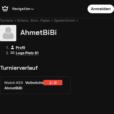
Anmelden
Navigation
Turniere
Schere, Stein, Papier
Spieler/innen
AhmetBiBi
Profil
Loge Platz 81
Turnierverlauf
Match #20
Vollmilchbart
2 : 0
AhmetBiBi