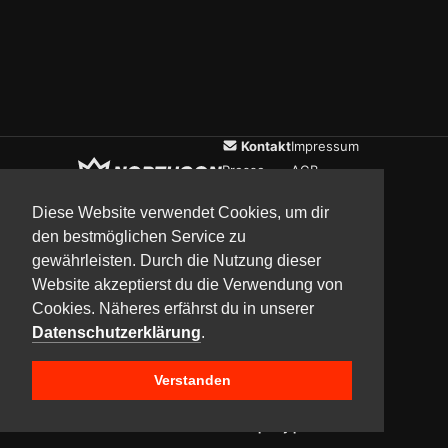
Kontakt
Impressum
Presse
AGB
Verein
Datenschutz
Diese Website verwendet Cookies, um dir
den bestmöglichen Service zu
gewährleisten. Durch die Nutzung dieser
Updates
Community
Media
Website akzeptierst du die Verwendung von
Cookies. Näheres erfährst du in unserer
Datenschutzerklärung
.
Verstanden
Copyright © 2017–2026 Team NorthCon
Built with
BYCEPS – a LAN party platform