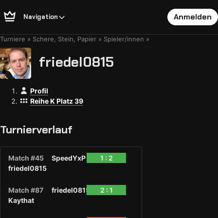
Anmelden
Navigation
Turniere
Schere, Stein, Papier
Spieler/innen
friedel0815
Profil
Reihe K Platz 39
Turnierverlauf
Match #45
SpeedYxP
1 : 2
friedel0815
Match #87
friedel0815
2 : 1
Kaythat