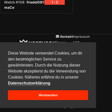
Match #108
friedel0815
1 : 2
maCe
Kontakt
Impressum
Presse
AGB
Verein
Datenschutz
Diese Website verwendet Cookies, um dir
den bestmöglichen Service zu
gewährleisten. Durch die Nutzung dieser
Updates
Community
Media
Website akzeptierst du die Verwendung von
Cookies. Näheres erfährst du in unserer
Datenschutzerklärung
.
Verstanden
Copyright © 2017–2026 Team NorthCon
Built with
BYCEPS – a LAN party platform