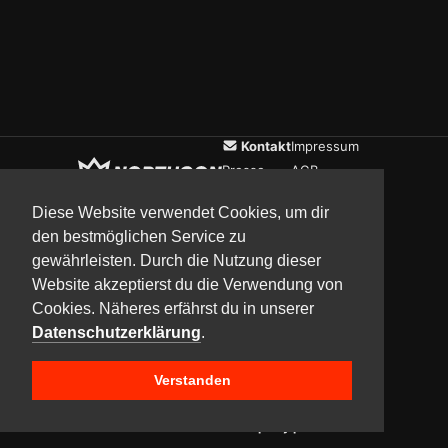
Kontakt
Impressum
Presse
AGB
Verein
Datenschutz
Diese Website verwendet Cookies, um dir
den bestmöglichen Service zu
gewährleisten. Durch die Nutzung dieser
Updates
Community
Media
Website akzeptierst du die Verwendung von
Cookies. Näheres erfährst du in unserer
Datenschutzerklärung
.
Verstanden
Copyright © 2017–2026 Team NorthCon
Built with
BYCEPS – a LAN party platform