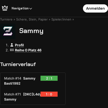
Anmelden
Navigation
Turniere
Schere, Stein, Papier
Spieler/innen
Sammy
Profil
Reihe O Platz 46
Turnierverlauf
Match #14
Sammy
2 : 1
Basti1992
Match #71
[DKC]L4dyVii
1 : 0
Sammy