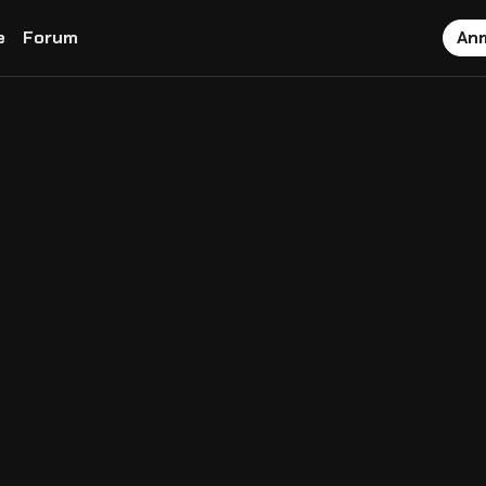
e
Forum
An