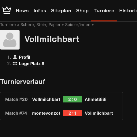
News
Infos
Sitzplan
Shop
Turniere
Histori
Turniere
Schere, Stein, Papier
Spieler/innen
Vollmilchbart
Profil
Loge Platz 8
Turnierverlauf
Match #20
Vollmilchbart
2 : 0
AhmetBiBi
Match #74
montevonzot
2 : 1
Vollmilchbart