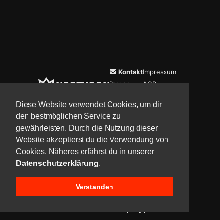
Kontakt
Impressum
Presse
AGB
Verein
Datenschutz
Diese Website verwendet Cookies, um dir
den bestmöglichen Service zu
gewährleisten. Durch die Nutzung dieser
Updates
Community
Media
Website akzeptierst du die Verwendung von
Cookies. Näheres erfährst du in unserer
Datenschutzerklärung
.
Verstanden
Copyright © 2017–2026 Team NorthCon
Built with
BYCEPS – a LAN party platform