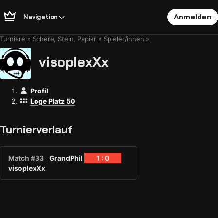
Anmelden
Navigation
Turniere
Schere, Stein, Papier
Spieler/innen
visoplexXx
Profil
Loge Platz 50
Turnierverlauf
Match #33
GrandPhil
1 : 0
visoplexXx