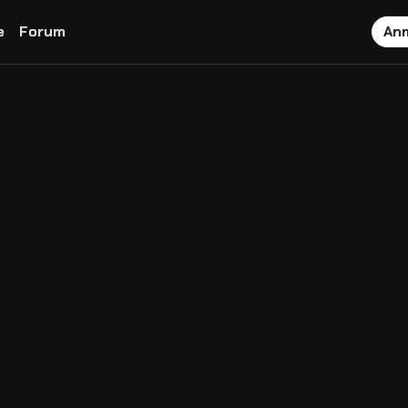
e
Forum
An