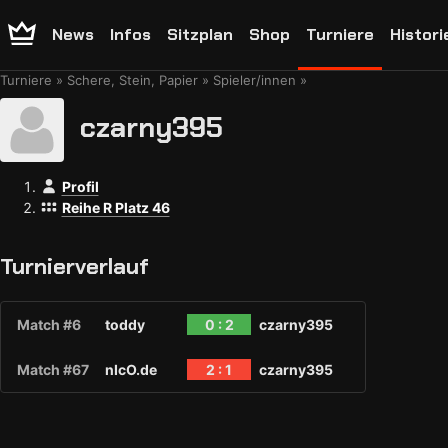
News
Infos
Sitzplan
Shop
Turniere
Histori
Turniere
Schere, Stein, Papier
Spieler/innen
czarny395
Profil
Reihe R Platz 46
Turnierverlauf
Match #6
toddy
0 : 2
czarny395
Match #67
nIcO.de
2 : 1
czarny395