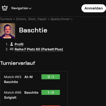
Anmelden
Navigation
Turniere
Schere, Stein, Papier
Spieler/innen
Baschtie
Profil
Reihe F Platz 60 (Parkett Plus)
Turnierverlauf
Match #63
At-M
0 : 1
Baschtie
Match #96
Baschtie
1 : 0
Solgielt