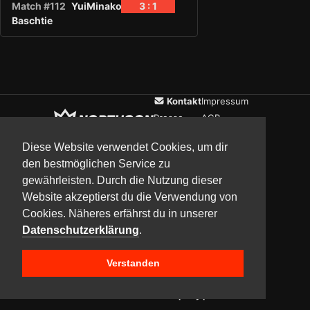
Match #112
YuiMinako
3 : 1
Baschtie
Kontakt
Impressum
Presse
AGB
Verein
Datenschutz
Diese Website verwendet Cookies, um dir
den bestmöglichen Service zu
gewährleisten. Durch die Nutzung dieser
Updates
Community
Media
Website akzeptierst du die Verwendung von
Cookies. Näheres erfährst du in unserer
Datenschutzerklärung
.
Verstanden
Copyright © 2017–2026 Team NorthCon
Built with
BYCEPS – a LAN party platform