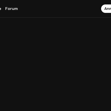
e
Forum
An