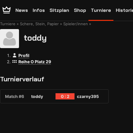
News
Infos
Sitzplan
Shop
Turniere
Histori
Turniere
Schere, Stein, Papier
Spieler/innen
toddy
Profil
Reihe O Platz 29
Turnierverlauf
Match #6
toddy
0 : 2
czarny395