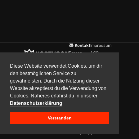
Kontakt
Impressum
Presse
AGB
Verein
Datenschutz
Diese Website verwendet Cookies, um dir
den bestmöglichen Service zu
gewährleisten. Durch die Nutzung dieser
Updates
Community
Media
Website akzeptierst du die Verwendung von
Cookies. Näheres erfährst du in unserer
Datenschutzerklärung
.
Verstanden
Copyright © 2017–2026 Team NorthCon
Built with
BYCEPS – a LAN party platform