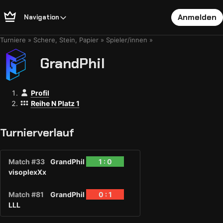
Anmelden
Navigation
Turniere
Schere, Stein, Papier
Spieler/innen
GrandPhil
Profil
Reihe N Platz 1
Turnierverlauf
Match #33
GrandPhil
1 : 0
visoplexXx
Match #81
GrandPhil
0 : 1
LLL