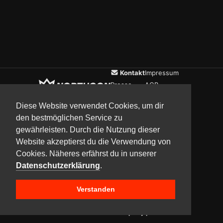
Kontakt
Impressum
Presse
AGB
Verein
Datenschutz
Diese Website verwendet Cookies, um dir
den bestmöglichen Service zu
gewährleisten. Durch die Nutzung dieser
Updates
Community
Media
Website akzeptierst du die Verwendung von
Cookies. Näheres erfährst du in unserer
Datenschutzerklärung
.
Verstanden
Copyright © 2017–2026 Team NorthCon
Built with
BYCEPS – a LAN party platform