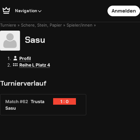
Anmelden
Navigation
Turniere
Schere, Stein, Papier
Spieler/innen
Sasu
Profil
Reihe L Platz 4
Turnierverlauf
Match #62
Trusta
1 : 0
Sasu