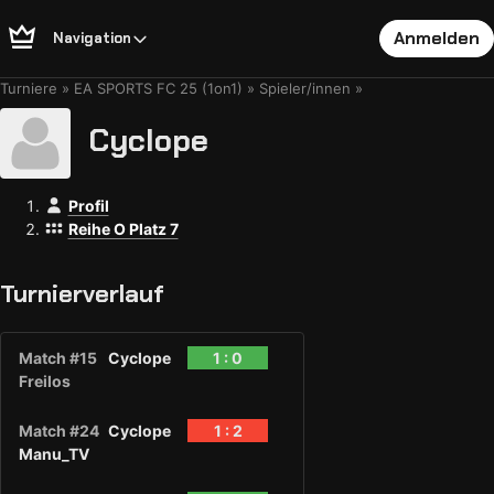
Anmelden
Navigation
Turniere
EA SPORTS FC 25 (1on1)
Spieler/innen
Cyclope
Profil
Reihe O Platz 7
Turnierverlauf
Match #15
Cyclope
1 : 0
Freilos
Match #24
Cyclope
1 : 2
Manu_TV