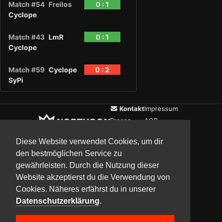
Match #54
Freilos
0 : 1
Cyclope
Match #43
LmR
0 : 1
Cyclope
Match #59
Cyclope
0 : 2
SyPi
Kontakt
Impressum
Presse
AGB
Verein
Datenschutz
Diese Website verwendet Cookies, um dir
den bestmöglichen Service zu
gewährleisten. Durch die Nutzung dieser
Updates
Community
Media
Website akzeptierst du die Verwendung von
Cookies. Näheres erfährst du in unserer
Datenschutzerklärung
.