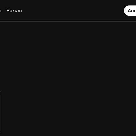
e
Forum
An