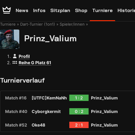
News
Infos
Sitzplan
Shop
Turniere
Histori
Turniere
Dart-Turnier (1on1)
Spieler/innen
Prinz_Valium
Profil
Reihe G Platz 61
Turnierverlauf
Match #16
[UTFC]KemNaNh
1 : 2
Prinz_Valium
Match #40
Cyborgkermit
0 : 2
Prinz_Valium
Match #52
Oke48
2 : 1
Prinz_Valium