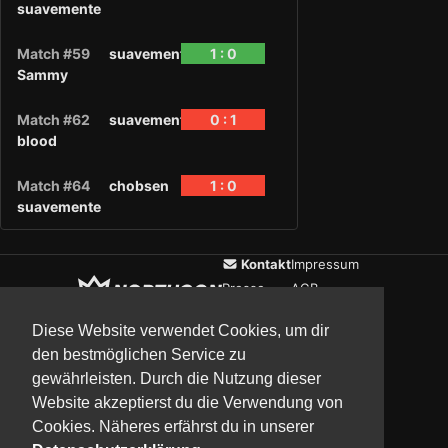
suavemente
Match #59
suavemente
1 : 0
Sammy
Match #62
suavemente
0 : 1
blood
Match #64
chobsen
1 : 0
suavemente
Kontakt
Impressum
Presse
AGB
Verein
Datenschutz
Diese Website verwendet Cookies, um dir
den bestmöglichen Service zu
gewährleisten. Durch die Nutzung dieser
Updates
Community
Media
Website akzeptierst du die Verwendung von
Cookies. Näheres erfährst du in unserer