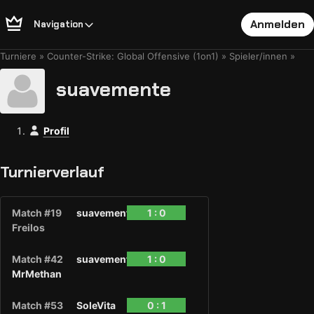
Anmelden
Navigation
Turniere
Counter-Strike: Global Offensive (1on1)
Spieler/innen
suavemente
Profil
Turnierverlauf
Match #19
suavemente
1 : 0
Freilos
Match #42
suavemente
1 : 0
MrMethan
Match #53
SoleVita
0 : 1