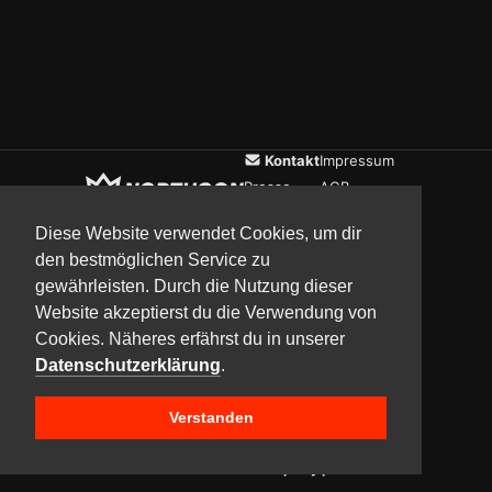
Kontakt
Impressum
Presse
AGB
Verein
Datenschutz
Diese Website verwendet Cookies, um dir
den bestmöglichen Service zu
gewährleisten. Durch die Nutzung dieser
Updates
Community
Media
Website akzeptierst du die Verwendung von
Cookies. Näheres erfährst du in unserer
Datenschutzerklärung
.
Verstanden
Copyright © 2017–2026 Team NorthCon
Built with
BYCEPS – a LAN party platform