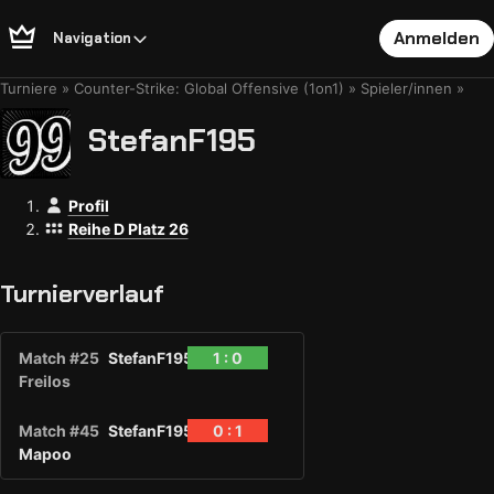
Anmelden
Navigation
Turniere
Counter-Strike: Global Offensive (1on1)
Spieler/innen
StefanF195
Profil
Reihe D Platz 26
Turnierverlauf
Match #25
StefanF195
1 : 0
Freilos
Match #45
StefanF195
0 : 1
Mapoo