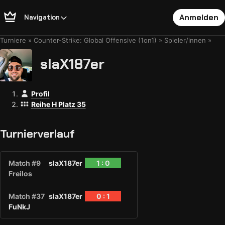
Anmelden
Navigation
Turniere
Counter-Strike: Global Offensive (1on1)
Spieler/innen
slaX187er
Profil
Reihe H Platz 35
Turnierverlauf
Match #9
slaX187er
1 : 0
Freilos
Match #37
slaX187er
0 : 1
FuNkJ