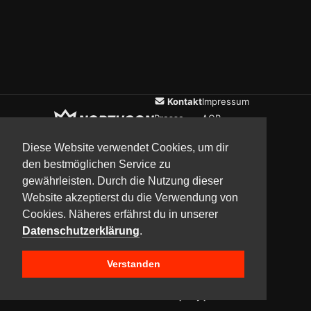
Kontakt
Impressum
Presse
AGB
Verein
Datenschutz
Diese Website verwendet Cookies, um dir
den bestmöglichen Service zu
gewährleisten. Durch die Nutzung dieser
Updates
Community
Media
Website akzeptierst du die Verwendung von
Cookies. Näheres erfährst du in unserer
Datenschutzerklärung
.
Verstanden
Copyright © 2017–2026 Team NorthCon
Built with
BYCEPS – a LAN party platform