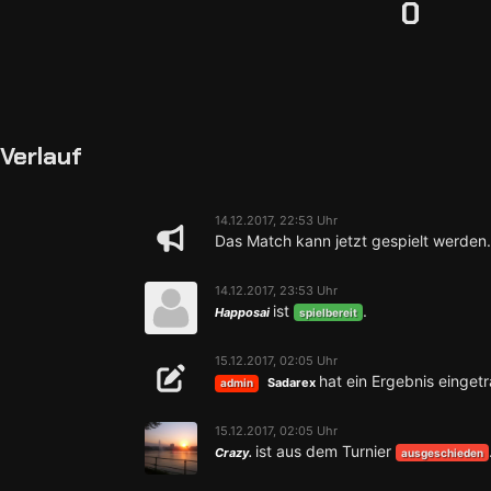
0
Verlauf
14.12.2017, 22:53 Uhr
Das Match kann jetzt gespielt werden.
14.12.2017, 23:53 Uhr
ist
.
Happosai
spielbereit
15.12.2017, 02:05 Uhr
hat ein Ergebnis einget
Sadarex
admin
15.12.2017, 02:05 Uhr
ist aus dem Turnier
Crazy.
ausgeschieden