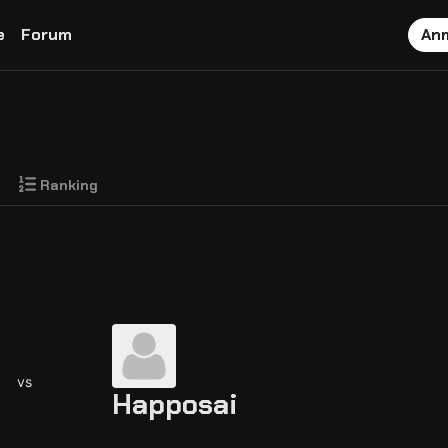
e
Forum
An
Ranking
vs
Happosai