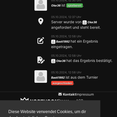
05.10.2024, 12:30 Uhr
ist
.
Oke36
spielbereit
05.10.2024, 12:37 Uhr
Server wurde von
Oke36
angefordert und steht bereit.
05.10.2024, 12:58 Uhr
hat ein Ergebnis
Basti1992
eingetragen.
05.10.2024, 12:58 Uhr
hat das Ergebnis bestätigt.
Oke36
05.10.2024, 12:58 Uhr
ist aus dem Turnier
Basti1992
.
ausgeschieden
Kontakt
Impressum
Presse
AGB
Verein
Datenschutz
Diese Website verwendet Cookies, um dir