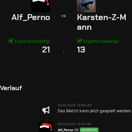
Alf_Perno
Karsten-Z-M
vs
ann
Ergebnis bestätigt
Ergebnis bestätigt
21
13
:
Verlauf
04.10.2024, 13:09 Uhr
Das Match kann jetzt gespielt werden.
04.10.2024, 13:13 Uhr
ist
.
Alf_Perno
spielbereit