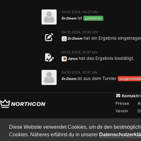
04.10.2024, 04:27 Uhr
ist
.
Dr.Doom
spielbereit
04.10.2024, 10:36 Uhr
hat ein Ergebnis eingetrage
Dr.Doom
04.10.2024, 10:37 Uhr
hat das Ergebnis bestätigt.
Janus
04.10.2024, 10:37 Uhr
ist aus dem Turnier
Dr.Doom
ausgeschied
Kontakt
I
Presse
A
Verein
D
Diese Website verwendet Cookies, um dir den bestmöglich
Cookies. Näheres erfährst du in unserer
Datenschutzerkl
Copyright © 2017–2026 Team Nort