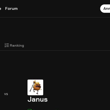
e
Forum
An
Ranking
vs
Janus