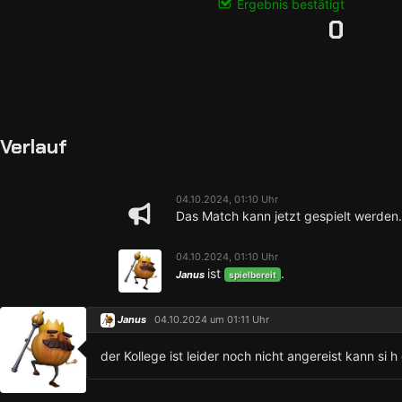
Ergebnis bestätigt
0
Verlauf
04.10.2024, 01:10 Uhr
Das Match kann jetzt gespielt werden.
04.10.2024, 01:10 Uhr
ist
.
Janus
spielbereit
Janus
04.10.2024 um 01:11 Uhr
der Kollege ist leider noch nicht angereist kann si 