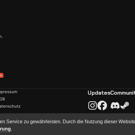
n.
.
en
mpressum
Updates
Communi
GB
atenschutz
en Service zu gewährleisten. Durch die Nutzung dieser Websit
·
Built with
BYCEPS – a LAN party platform
ärung
.
hCon