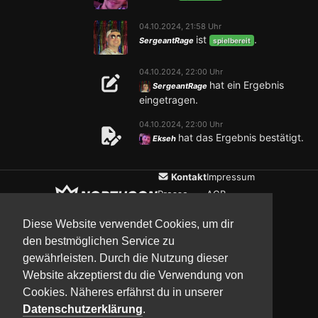
04.10.2024, 21:58 Uhr
ist
.
SergeantRage
spielbereit
04.10.2024, 22:00 Uhr
hat ein Ergebnis
SergeantRage
eingetragen.
04.10.2024, 22:00 Uhr
hat das Ergebnis bestätigt.
Ekseh
Kontakt
Impressum
Presse
AGB
Verein
Datenschutz
Diese Website verwendet Cookies, um dir
den bestmöglichen Service zu
gewährleisten. Durch die Nutzung dieser
Updates
Community
Media
Website akzeptierst du die Verwendung von
Cookies. Näheres erfährst du in unserer
Datenschutzerklärung
.