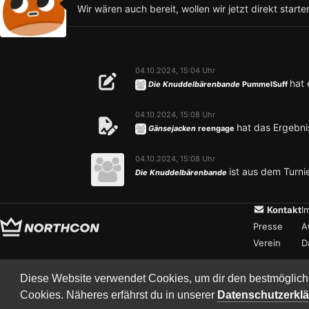
Wir wären auch bereit, wollen wir jetzt direkt starte
04.10.2024, 15:04 Uhr
hat 
Die Knuddelbärenbande
PummelSuff
04.10.2024, 15:08 Uhr
hat das Ergebnis
Gänsejacken
reengage
04.10.2024, 15:08 Uhr
ist aus dem Turni
Die Knuddelbärenbande
Kontakt
I
Presse
A
Verein
D
Diese Website verwendet Cookies, um dir den bestmöglich
Cookies. Näheres erfährst du in unserer
Datenschutzerkl
Copyright © 2017–2026 Team Nort