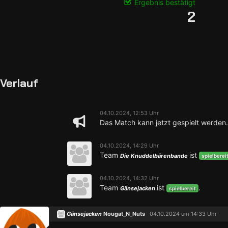
Ergebnis bestätigt
2
Verlauf
04.10.2024, 12:53 Uhr
Das Match kann jetzt gespielt werden.
04.10.2024, 14:29 Uhr
Team
ist
Die Knuddelbärenbande
spielberei
04.10.2024, 14:32 Uhr
Team
ist
.
Gänsejacken
spielbereit
Gänsejacken
Nougat_N_Nuts
04.10.2024 um 14:33 Uhr