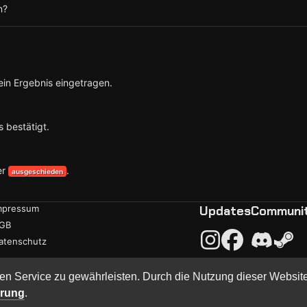
n?
ein Ergebnis eingetragen.
 bestätigt.
er
.
ausgeschieden
mpressum
Updates
Communi
GB
atenschutz
en Service zu gewährleisten. Durch die Nutzung dieser Websit
·
Built with
BYCEPS – a LAN party platform
ärung
.
hCon