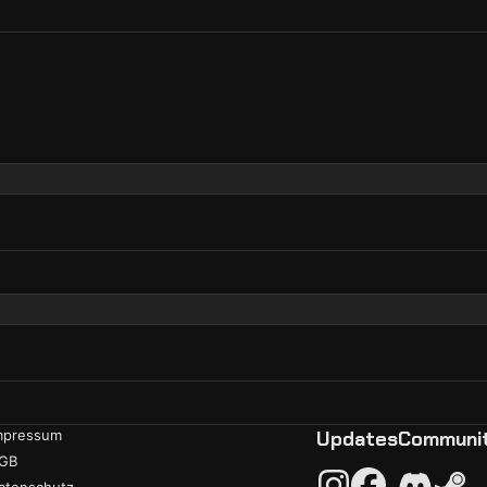
mpressum
Updates
Communi
GB