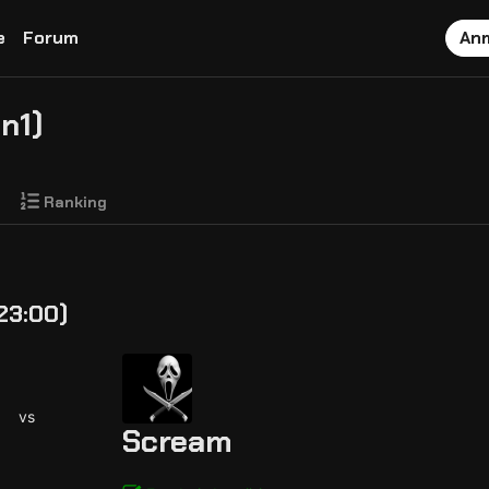
e
Forum
An
n1)
Ranking
23:00)
vs
Scream