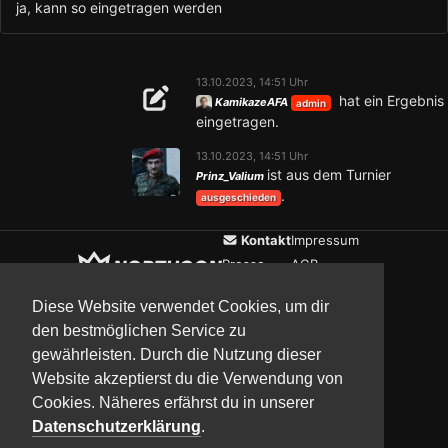
ja, kann so eingetragen werden
13.10.2023, 14:51 Uhr
hat ein Ergebnis
KamikazeAFA
admin
eingetragen.
13.10.2023, 14:51 Uhr
ist aus dem Turnier
Prinz_Valium
.
ausgeschieden
Kontakt
Impressum
Presse
AGB
Verein
Datenschutz
Diese Website verwendet Cookies, um dir
den bestmöglichen Service zu
gewährleisten. Durch die Nutzung dieser
Updates
Community
Media
Website akzeptierst du die Verwendung von
Cookies. Näheres erfährst du in unserer
Datenschutzerklärung
.