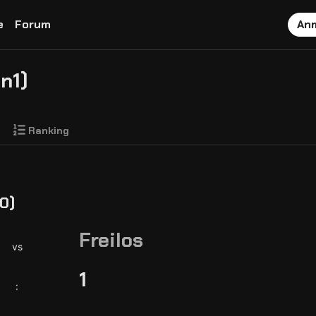
e
Forum
An
n1)
Ranking
0)
Freilos
vs
1
: