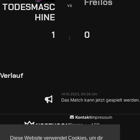
Freilos
TODESMASC
vs
HINE
1
0
:
Verlauf
14.10.2023, 00:26 Uhr
Das Match kann jetzt gespielt werden.
Kontakt
Impressum
Presse
AGB
Verein
Datenschutz
Diese Website verwendet Cookies, um dir