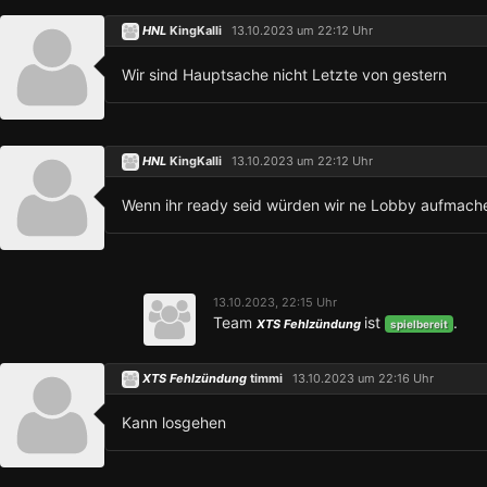
HNL
KingKalli
13.10.2023 um 22:12 Uhr
Wir sind Hauptsache nicht Letzte von gestern
HNL
KingKalli
13.10.2023 um 22:12 Uhr
Wenn ihr ready seid würden wir ne Lobby aufmach
13.10.2023, 22:15 Uhr
Team
ist
.
XTS Fehlzündung
spielbereit
XTS Fehlzündung
timmi
13.10.2023 um 22:16 Uhr
Kann losgehen