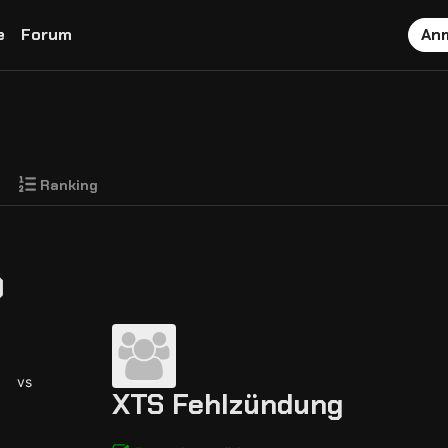
e
Forum
An
Ranking
)
vs
XTS Fehlzündung