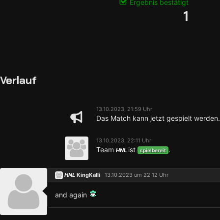
Ergebnis bestätigt
1
Verlauf
13.10.2023, 21:59 Uhr
Das Match kann jetzt gespielt werden.
13.10.2023, 22:11 Uhr
Team
ist
.
HNL
spielbereit
HNL
KingKalli
13.10.2023 um 22:12 Uhr
and again