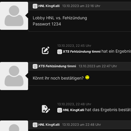
HNL
KingKalli
13.10.2023 um 22:16 Uhr
Lobby HNL vs. Fehlzündung
Passwort 1234
13.10.2023, 22:45 Uhr
hat ein Ergebni
XTS Fehlzündung
timmi
XTS Fehlzündung
timmi
13.10.2023 um 22:47 Uhr
Könnt ihr noch bestätigen?
13.10.2023, 22:48 Uhr
hat das Ergebnis bestät
HNL
KingKalli
HNL
KingKalli
13.10.2023 um 22:48 Uhr